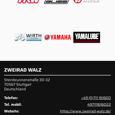
ZWEIRAD WALZ
Steinbrunnenstraße 30-32
70567 Stuttgart
Deutschland
Telefon:
+49 (0)711 161600
Tel. mobil:
497111616022
Website:
https://www.zweirad-walz.de/